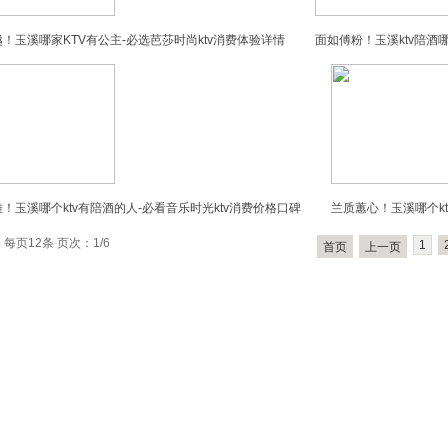
！玉溪哪家KTV有公主-必选芭莎时尚ktv消费体验详情
面如傅粉！玉溪ktv陪酒
！玉溪哪个ktv有陪酒的人-必看音乐时光ktv消费价格口碑
兰质蕙心！玉溪哪个kt
 每页12条 页次：1/6
1
首页
上一页