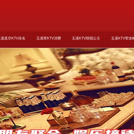
玉溪真空KTV排名
玉溪荤KTV消费
玉溪KTV陪唱公主
玉溪KTV荤攻