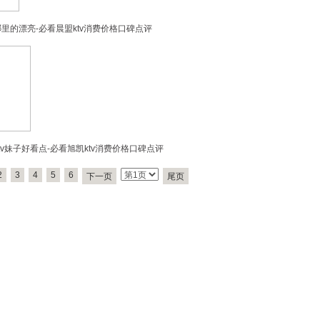
哪里的漂亮-必看晨盟ktv消费价格口碑点评
v妹子好看点-必看旭凯ktv消费价格口碑点评
2
3
4
5
6
下一页
尾页