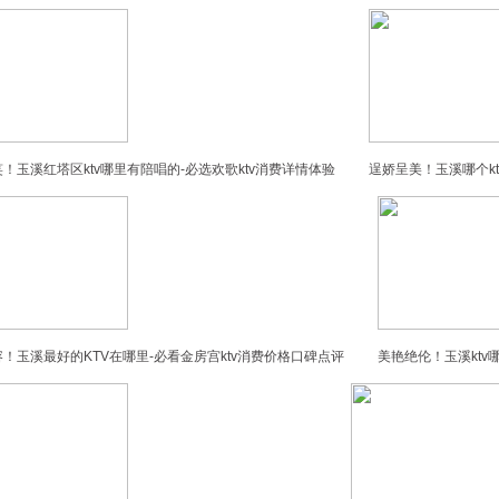
！玉溪红塔区ktv哪里有陪唱的-必选欢歌ktv消费详情体验
逞娇呈美！玉溪哪个kt
！玉溪最好的KTV在哪里-必看金房宫ktv消费价格口碑点评
美艳绝伦！玉溪ktv