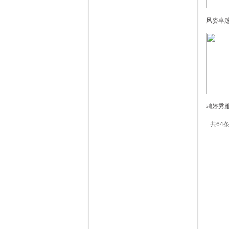
风姿卓越
聘婷秀雅
共64条